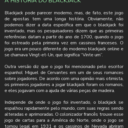
A HISTÓRIA DO BLACKJACK
Blackjack pode parecer moderno, mas, de fato, este jogo
de apostas tem uma longa história. Obviamente, não
podemos dizer a data específica em que o blackjack foi
inventado, mas os pesquisadores dizem que as primeiras
referências datam a partir do ano de 1700, quando o jogo
foi estreado pela primeira vez em cassinos franceses. O
jogo era um pouco diferente do moderno blackjack online e
se chamava Vingt-et-Un, que significa “Vinte um”.
Outra versão diz que o jogo foi mencionado pelo escritor
espanhol Miguel de Cervantes em um de seus romances
sobre jogadores. De acordo com uma opinião mais otimista,
os primeiros jogadores a jogar blackjack foram os romanos,
e eles jogavam com a ajuda de várias peças de madeira.
Independe de onde o jogo foi inventado, o blackjack se
espalhou rapidamente pelo mundo, com suas regras sendo
alteradas e aprimoradas. O colonizador francês trouxe esse
jogo de cartas para a América do Norte, onde o jogo se
tornou legal em 1931 e os cassinos de Nevada abriram