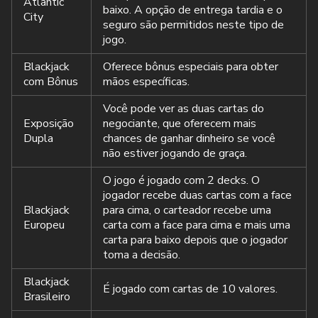
Atlantic
baixo. A opção de entrega tardia e o
City
seguro são permitidos neste tipo de
jogo.
Blackjack
Oferece bônus especiais para obter
com Bônus
mãos específicas.
Você pode ver as duas cartas do
Exposição
negociante, que oferecem mais
Dupla
chances de ganhar dinheiro se você
não estiver jogando de graça.
O jogo é jogado com 2 decks. O
jogador recebe duas cartas com a face
Blackjack
para cima, o carteador recebe uma
Europeu
carta com a face para cima e mais uma
carta para baixo depois que o jogador
toma a decisão.
Blackjack
É jogado com cartas de 10 valores.
Brasileiro