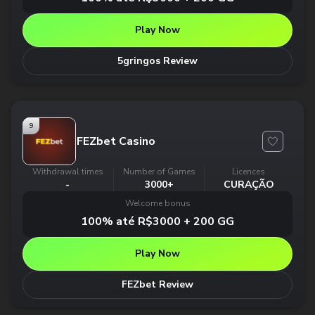
Play Now
5gringos Review
9
FEZbet Casino
Withdrawal times
Number of Games
Licences
-
3000+
CURAÇÃO
Welcome bonus
100% até R$3000 + 200 GG
Play Now
FEZbet Review