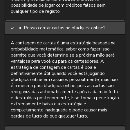
possibilidade de jogar com créditos falsos sem
qualquer tipo de registo.
🔸 Posso contar cartas no blackjack online?
A contagem de cartas é uma estratégia baseada na
probabilidade matemática, saber como fazer isso
permite que você determine se a próxima mão será
vantajosa para você ou para os carteadores. A
estratégia de contagem de cartas é boa e
definitivamente útil quando você está jogando
blackjack online em cassinos pessoalmente, mas não
é a mesma para blackjack online, pois as cartas são
reorganizadas automaticamente após cada mão feita
e destruídas posteriormente, Isso torna a penetração
extremamente baixa e a estratégia é
completamente inadequada e pode causar mais
perdas de lucro do que qualquer lucro.