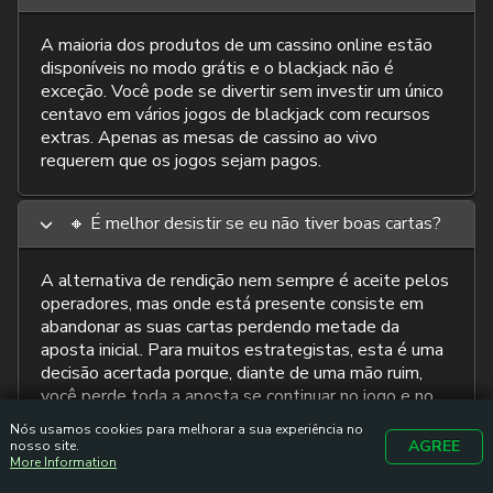
A maioria dos produtos de um cassino online estão
disponíveis no modo grátis e o blackjack não é
exceção. Você pode se divertir sem investir um único
centavo em vários jogos de blackjack com recursos
extras. Apenas as mesas de cassino ao vivo
requerem que os jogos sejam pagos.
🔸 É melhor desistir se eu não tiver boas cartas?
A alternativa de rendição nem sempre é aceite pelos
operadores, mas onde está presente consiste em
abandonar as suas cartas perdendo metade da
aposta inicial. Para muitos estrategistas, esta é uma
decisão acertada porque, diante de uma mão ruim,
você perde toda a aposta se continuar no jogo e no
final você não pode melhorar.
Nós usamos cookies para melhorar a sua experiência no
AGREE
nosso site.
More Information
Home
Profile
🔸 Qual é a melhor estratégia para o blackjack?