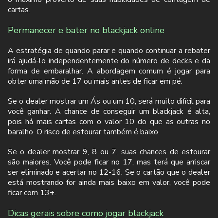
cartas.
Permanecer e bater no blackjack online
A estratégia de quando parar e quando continuar a rebater
irá ajudá-lo independentemente do número de decks e da
forma de embaralhar. A abordagem comum é jogar para
obter uma mão de 17 ou mais antes de ficar em pé.
Se o dealer mostrar um Ás ou um 10, será muito difícil para
você ganhar. A chance de conseguir um blackjack é alta,
pois há mais cartas com o valor 10 do que as outras no
baralho. O risco de estourar também é baixo.
Se o dealer mostrar 9, 8 ou 7, suas chances de estourar
são maiores. Você pode ficar no 17, mas terá que arriscar
ser eliminado e acertar no 12-16. Se o cartão que o dealer
está mostrando for ainda mais baixo em valor, você pode
ficar com 13+.
Dicas gerais sobre como jogar blackjack