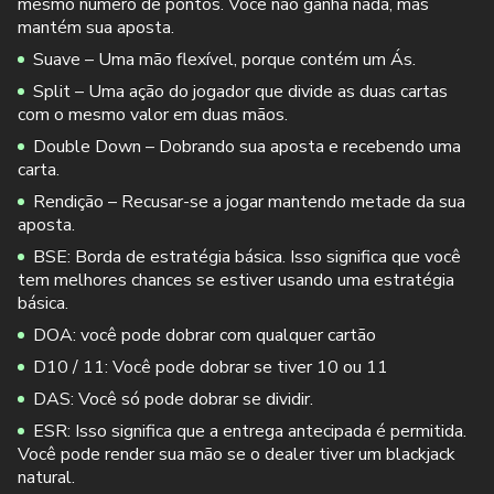
mesmo número de pontos. Você não ganha nada, mas
mantém sua aposta.
Suave – Uma mão flexível, porque contém um Ás.
Split – Uma ação do jogador que divide as duas cartas
com o mesmo valor em duas mãos.
Double Down – Dobrando sua aposta e recebendo uma
carta.
Rendição – Recusar-se a jogar mantendo metade da sua
aposta.
BSE: Borda de estratégia básica. Isso significa que você
tem melhores chances se estiver usando uma estratégia
básica.
DOA: você pode dobrar com qualquer cartão
D10 / 11: Você pode dobrar se tiver 10 ou 11
DAS: Você só pode dobrar se dividir.
ESR: Isso significa que a entrega antecipada é permitida.
Você pode render sua mão se o dealer tiver um blackjack
natural.