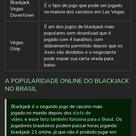
Blackjack
É o tipo de jogo que pode ser jogado
Vegas
na maioria dos cassinos em Las Vegas.
Downtown
É um dos jogos de blackjack mais
populares sem download que é
jogado com 4 baralhos, com
Vegas
dobramento permitido depois que os
Strip
Ases são divididos e o negociante
pode espiar sua carta virada para
baixo.
A POPULARIDADE ONLINE DO BLACKJACK
NO BRASIL
Blackjack é o segundo jogo de cassino mais
jogado no mundo depois dos
slots de
vídeo
, e esse
fato também funciona para o Brasil
. Os
jogadores brasileiros podem passar horas jogando
blackjack 21 online, já que não é proibido jogar em