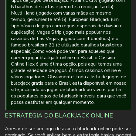
tipos de jogos de blackjack: Atlantic City (jogado com
8 baralhos de cartas e permite a rendição tardia),
Multi Hand (jogado com várias mãos ao mesmo
tempo, geralmente até 5), European Blackjack (um
tipo básico de jogo com regras especiais de divisão e
duplicação), Vegas Strip (jogo mais popular nos
cassinos de Las Vegas, jogado com 4 baralhos) e o
famoso brasileiro 21 (é utilizado baralhos brasileiros
especiais).Como você pode ver, para aqueles que
querem jogar blackjack online no Brasil, o Cassino
Online Hex é uma ótima opção, pois aqui temos uma
grande variedade de jogos, ótimos cassinos online e
vários jogadores. Obviamente, toda a lista de jogos de
blackjack grátis para o Brasil está disponível em nosso
site, incluindo os jogos de blackjack ao vivo e, por fim,
os populares jogos de blackjack móveis, para que você
possa desfrutar em qualquer momento.
ESTRATÉGIA DO BLACKJACK ONLINE
Apesar de ser um jogo de azar, o blackjack online pode ser
dominado. Se você aplicar bem a estratégia básica, poderá