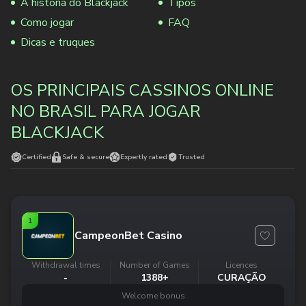
A história do Blackjack
Tipos
Como jogar
FAQ
Dicas e truques
OS PRINCIPAIS CASSINOS ONLINE
NO BRASIL PARA JOGAR
BLACKJACK
Certified
Safe & secure
Expertly rated
Trusted
1
CampeonBet Casino
Withdrawal times
Number of Games
Licences
-
1388+
CURAÇÃO
Welcome bonus