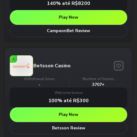
140% até R$8200
Play Now
CampeonBet Review
2
Betsson Casino
Withdrawal times
Number of Games
-
3707+
Welcome bonus
100% até R$300
Play Now
Betsson Review