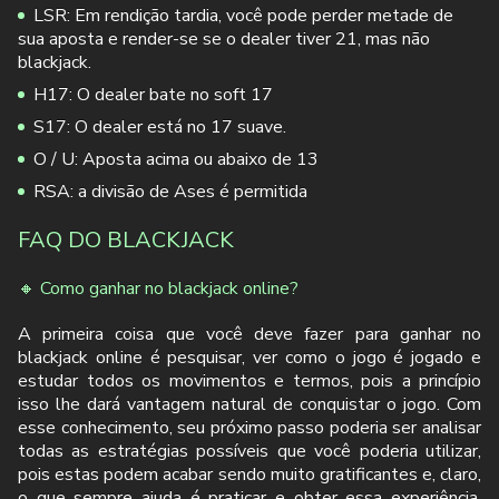
LSR: Em rendição tardia, você pode perder metade de
sua aposta e render-se se o dealer tiver 21, mas não
blackjack.
H17: O dealer bate no soft 17
S17: O dealer está no 17 suave.
O / U: Aposta acima ou abaixo de 13
RSA: a divisão de Ases é permitida
FAQ DO BLACKJACK
🔸 Como ganhar no blackjack online?
A primeira coisa que você deve fazer para ganhar no
blackjack online é pesquisar, ver como o jogo é jogado e
estudar todos os movimentos e termos, pois a princípio
isso lhe dará vantagem natural de conquistar o jogo. Com
esse conhecimento, seu próximo passo poderia ser analisar
todas as estratégias possíveis que você poderia utilizar,
pois estas podem acabar sendo muito gratificantes e, claro,
o que sempre ajuda é praticar e obter essa experiência.