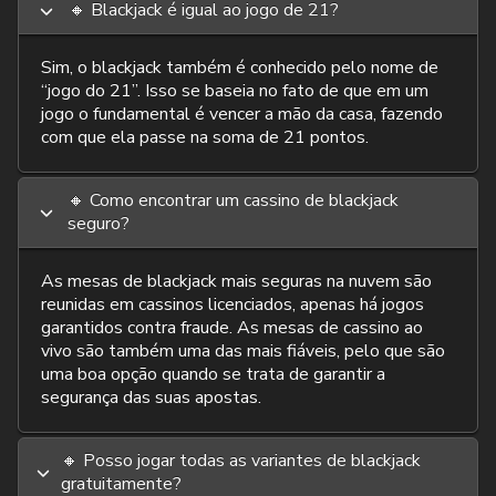
🔸 Blackjack é igual ao jogo de 21?
Sim, o blackjack também é conhecido pelo nome de
“jogo do 21”. Isso se baseia no fato de que em um
jogo o fundamental é vencer a mão da casa, fazendo
com que ela passe na soma de 21 pontos.
🔸 Como encontrar um cassino de blackjack
seguro?
As mesas de blackjack mais seguras na nuvem são
reunidas em cassinos licenciados, apenas há jogos
garantidos contra fraude. As mesas de cassino ao
vivo são também uma das mais fiáveis, pelo que são
uma boa opção quando se trata de garantir a
segurança das suas apostas.
🔸 Posso jogar todas as variantes de blackjack
gratuitamente?