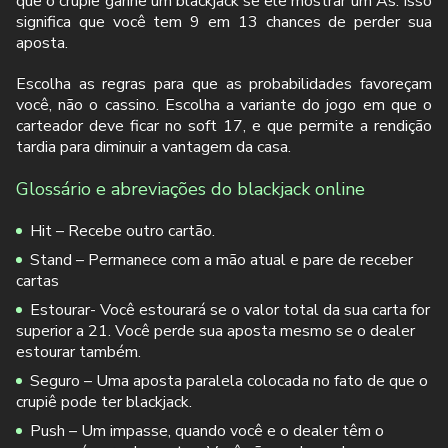
que o crupiê ganhe um blackjack se ele mostrar um Ás. Isso
significa que você tem 9 em 13 chances de perder sua
aposta.
Escolha as regras para que as probabilidades favoreçam
você, não o cassino. Escolha a variante do jogo em que o
carteador deve ficar no soft 17, e que permite a rendição
tardia para diminuir a vantagem da casa.
Glossário e abreviações do blackjack online
Hit – Recebe outro cartão.
Stand – Permanece com a mão atual e pare de receber
cartas
Estourar- Você estourará se o valor total da sua carta for
superior a 21. Você perde sua aposta mesmo se o dealer
estourar também.
Seguro – Uma aposta paralela colocada no fato de que o
crupiê pode ter blackjack.
Push – Um impasse, quando você e o dealer têm o