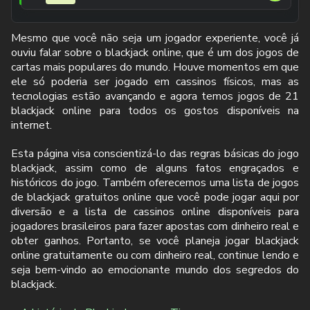
2
Mesmo que você não seja um jogador experiente, você já
100% até R$300
ouviu falar sobre o blackjack online, que é um dos jogos de
cartas mais populares do mundo. Houve momentos em que
ele só poderia ser jogado em cassinos físicos, mas as
3
100% até R$1500 + 500 GG
tecnologias estão avançando e agora temos jogos de 21
blackjack online para todos os gostos disponíveis na
internet.
Esta página visa conscientizá-lo das regras básicas do jogo
blackjack, assim como de alguns fatos engraçados e
históricos do jogo. Também oferecemos uma lista de jogos
de blackjack gratuitos online que você pode jogar aqui por
diversão e a lista de cassinos online disponíveis para
jogadores brasileiros para fazer apostas com dinheiro real e
obter ganhos. Portanto, se você planeja jogar blackjack
online gratuitamente ou com dinheiro real, continue lendo e
seja bem-vindo ao emocionante mundo dos segredos do
blackjack.