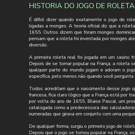
HISTORIA DO JOGO DE ROLETA
É difícil dizer quando exatamente o jogo de ro
ligadas a monges. A teoria oficial diz que a role
1655. Outros dizem que foram monges dominicano
pensam que a roleta foi inventada por monges al
diversão.
A primeira roleta real foi jogada em um casino fr
Depois de se tornar popular na França, a roleta s
qualquer parte do mundo jogam e adoram o jogar 
específica, pelo menos não quando você pergunta 
Todos acreditam que o nascimento desse jogo qu
francesa, fica claro lógico que a França está por tr
por volta do ano de 1655, Blaise Pascal, um pro
catalogada como a predecessora das calculadoras
numeradas que girava em conjunto com uma pequena
De qualquer forma, surgiu o primeiro jogo de roleta
Depois que o jogo se tornou popular na França, os