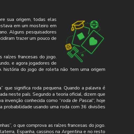
bre sua origem, todas elas
le estava em um mosteiro em
tano. Alguns pesquisadores
cidiram trazer um pouco de
s raízes francesas do jogo.
mundo, e agora jogadores de
 A história do jogo de roleta não tem uma origem
 que significa roda pequena. Quando a palavra é
riada neste país. Segundo a teoria oficial, dizem que
va invenção conhecida como “
roda de Pascal
“, hoje
da probabilidade usando uma roda com 36 divisões
dinhas”, o que comprova as raízes francesas do jogo.
laterra, Espanha, cassinos na Argentina e no resto