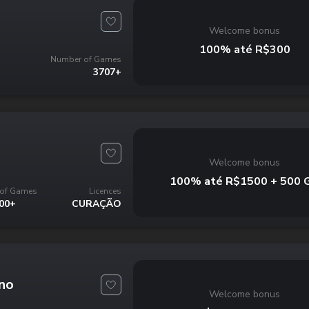
Welcome bonus
100% até R$300
Number of Games
3707+
Welcome bonus
100% até R$1500 + 500 
of Games
Licences
00+
CURAÇÃO
no
Welcome bonus