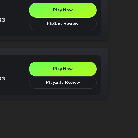
Play Now
GG
FEZbet Review
Play Now
GG
Playzilla Review