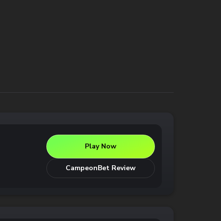
Play Now
CampeonBet Review