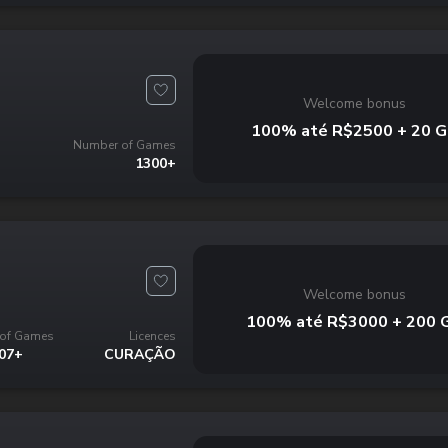
Welcome bonus
100% até R$2500 + 20 
Number of Games
1300+
Welcome bonus
100% até R$3000 + 200 
of Games
Licences
07+
CURAÇÃO