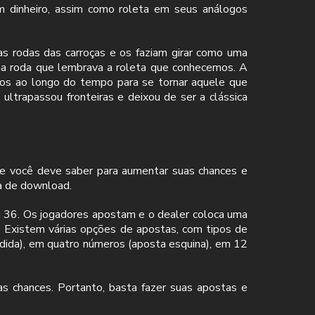
 dinheiro, assim como roleta em seus análogos
 rodas das carroças e os faziam girar como uma
ma roda que lembrava a roleta que conhecemos. A
tos ao longo do tempo para se tornar aquele que
ltrapassou fronteiras e deixou de ser a clássica
que você deve saber para aumentar suas chances e
ta de download.
a 36. Os jogadores apostam e o dealer coloca uma
 Existem várias opções de apostas, com tipos de
idida), em quatro números (aposta esquina), em 12
as chances. Portanto, basta fazer suas apostas e