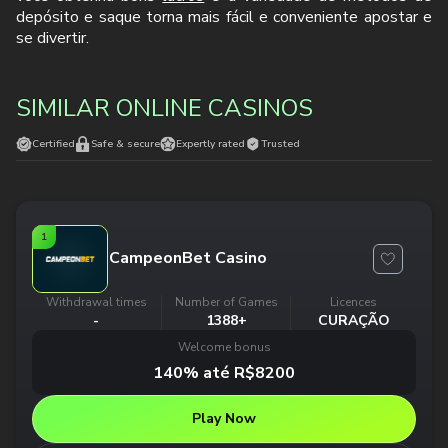
depósito e saque torna mais fácil e conveniente apostar e
se divertir.
SIMILAR ONLINE CASINOS
Certified
Safe & secure
Expertly rated
Trusted
1
CampeonBet Casino
Withdrawal times
Number of Games
Licences
-
1388+
CURAÇÃO
Welcome bonus
140% até R$8200
Play Now