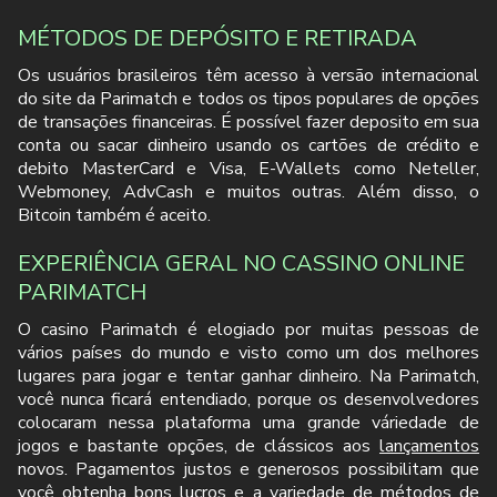
MÉTODOS DE DEPÓSITO E RETIRADA
Os usuários brasileiros têm acesso à versão internacional
do site da Parimatch e todos os tipos populares de opções
de transações financeiras. É possível fazer deposito em sua
conta ou sacar dinheiro usando os cartões de crédito e
debito MasterCard e Visa, E-Wallets como Neteller,
Webmoney, AdvCash e muitos outras. Além disso, o
Bitcoin também é aceito.
EXPERIÊNCIA GERAL NO CASSINO ONLINE
PARIMATCH
O casino Parimatch é elogiado por muitas pessoas de
vários países do mundo e visto como um dos melhores
lugares para jogar e tentar ganhar dinheiro. Na Parimatch,
você nunca ficará entendiado, porque os desenvolvedores
colocaram nessa plataforma uma grande váriedade de
jogos e bastante opções, de clássicos aos
lançamentos
novos. Pagamentos justos e generosos possibilitam que
você obtenha bons
lucros
e a variedade de métodos de