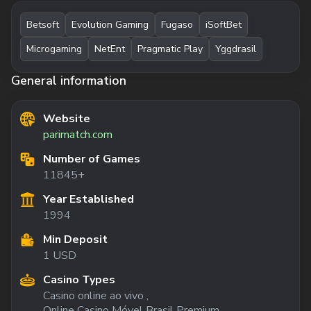
Betsoft
Evolution Gaming
Fugaso
iSoftBet
Microgaming
NetEnt
Pragmatic Play
Yggdrasil
General information
Website
parimatch.com
Number of Games
11845+
Year Established
1994
Min Deposit
1 USD
Casino Types
Casino online ao vivo ,
Online Casino Móvel Brasil Premium