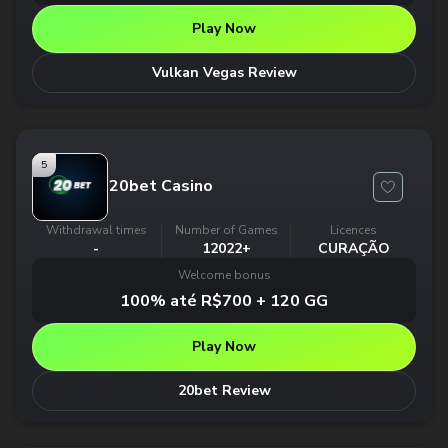
Play Now
Vulkan Vegas Review
5
20bet Casino
Withdrawal times
Number of Games
Licences
-
12022+
CURAÇÃO
Welcome bonus
100% até R$700 + 120 GG
Play Now
20bet Review