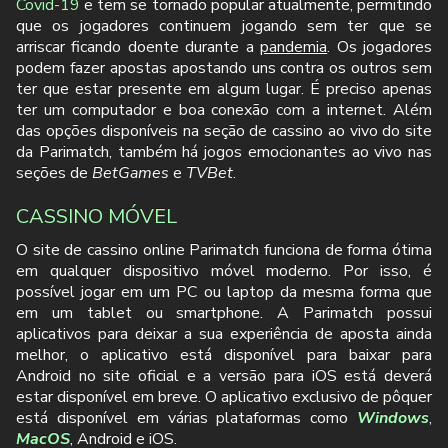
Covid-19
e tem se tornado popular atualmente, permitindo
que os jogadores continuem jogando sem ter que se
arriscar ficando doente durante a
pandemia
. Os jogadores
podem fazer apostas apostando uns contra os outros sem
ter que estar presente em algum lugar. É preciso apenas
ter um computador e boa conexão com a internet. Além
das opções disponíveis na seção de cassino ao vivo do site
da Parimatch, também há jogos emocionantes ao vivo nas
seções de
BetGames
e
TVBet
.
CASSINO MÓVEL
O site de cassino online Parimatch funciona de forma ótima
em qualquer dispositivo móvel moderno. Por isso, é
possível jogar em um PC ou laptop da mesma forma que
em um tablet ou smartphone. A Parimatch possui
aplicativos para deixar a sua experiência de aposta ainda
melhor, o aplicativo está disponível para baixar para
Android no site oficial e a versão para iOS está deverá
estar disponível em breve. O aplicativo exclusivo de pôquer
está disponível em várias plataformas como
Windows
,
MacOS
, Android e iOS.