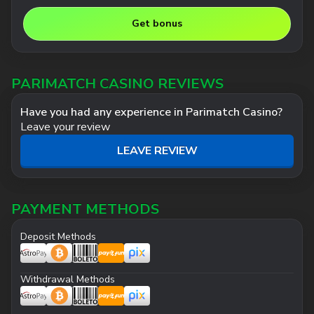
Get bonus
PARIMATCH CASINO REVIEWS
Have you had any experience in Parimatch Casino?
Leave your review
LEAVE REVIEW
PAYMENT METHODS
Deposit Methods
Withdrawal Methods