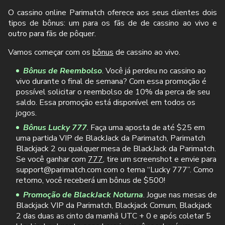
O cassino online Parimatch oferece aos seus clientes dois
tipos de bônus: um para os fãs de de cassino ao vivo e
outro para fãs de pôquer.
Vamos começar com os
bônus
de cassino ao vivo.
Bônus de Reembolso
. Você já perdeu no cassino ao
vivo durante o final de semana? Com essa promoção é
possível solicitar o reembolso de 10% da perca de seu
saldo. Essa promoção está disponível em todos os
jogos.
Bônus Lucky 777
. Faça uma aposta de até $25 em
uma partida VIP de BlackJack da Parimatch, Parimatch
Blackjack 2 ou qualquer mesa de BlackJack da Parimatch.
Se você ganhar com
777
, tire um screenshot e envie para
support@parimatch.com
com o tema “Lucky 777”. Como
retorno, você receberá um bônus de $500!
Promoção de BlackJack Noturna
. Jogue nas mesas de
Blackjack VIP da Parimatch, Blackjack Comum, Blackjack
2 das duas as cinto da manhã UTC + 0 e após coletar 5