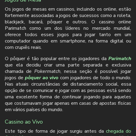
Os jogos de mesas em cassinos, incluindo os online, estão
fortemente associadas a jogos de sucessos como a roleta,
blackjack, bacará, pôquer e outros. O cassino online
Parimatch como um dos líderes no mercado mundial,
oferece todos esses jogos para jogar tanto em um
computador quando em smartphone, na forma digital ou
com crupiês reais.
O pôquer é tão popular entre os jogadores da
Parimatch
que ela decidiu criar uma parte separada e exclusiva
chamada de
Pokermatch
, nessa seção é possível jogar
jogos de
pôquer ao vivo
com jogadores de todo o mundo.
Nas atuais circunstâncias de distanciamento social, essa
opção de se comunicar e jogar com as pessoas está sendo
uma excelente forma de continuar jogando para aqueles
que costumavam jogar apenas em
casas de apostas fisicas
em vários países do mundo.
Cassino ao Vivo
Este tipo de forma de jogar surgiu antes da
chegada do