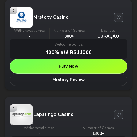
6
Mrsloty Casino
Withdrawal times
Number of Games
Licences
-
800+
CURAÇÃO
Welcome bonus
400% até R$11000
Play Now
Mrsloty Review
7
Lapalingo Casino
Withdrawal times
Number of Games
-
1300+