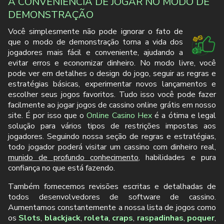
A CONVENIÊNCIA DE JOGAR NO MODO DE
DEMONSTRAÇÃO
Você simplesmente não pode ignorar o fato de
que o modo de demonstração torna a vida dos
jogadores mais fácil e conveniente, ajudando a
evitar erros e economizar dinheiro. No modo livre, você
pode ver em detalhes o design do jogo, seguir as regras e
estratégias básicas, experimentar novos lançamentos e
escolher seus jogos favoritos. Tudo isso você pode fazer
facilmente ao jogar jogos de cassino online grátis em nosso
site. É por isso que o
Online Casino Hex
é a ótima e legal
solução para vários tipos de restrições impostas aos
jogadores. Seguindo nossa seção de regras e estratégias,
todo jogador poderá visitar um cassino com dinheiro real,
munido de profundo conhecimento
, habilidades e pura
confiança no que está fazendo.
Também fornecemos revisões escritas e detalhadas de
todos desenvolvedores de software de cassino.
Aumentamos constantemente a nossa lista de jogos como
os
Slots
,
blackjack
,
roleta
,
craps
,
raspadinhas
,
poquer
,