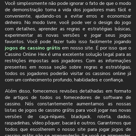
Você simplesmente não pode ignorar o fato de que o modo
de demonstração torna a vida dos jogadores mais fácil e
conveniente, ajudando-os a evitar erros e economizar
dinheiro. No modo livre, você pode ver o design do jogo
com detalhes, aprender as regras e estratégias básicas,
experimentar as novas versões e jogar seus jogos
favoritos. Você pode fazer tudo isso facilmente jogando
jogos de cassino grátis
em nosso site. É por isso que o
Cassino Online Hex é uma excelente solução legal para as
restrições impostas aos jogadores. Com as informações
presentes em nossa seção sobre regras e estratégias,
todos os jogadores poderão visitar os cassinos online já
com um conhecimento profundo, habilidades e confiança.
Além disso, fornecemos revisões detalhadas em formato
de artigos de todos os fornecedores de software de
cassino. Nós constantemente aumentamos as nossas
listas de jogos de cassino grátis para você jogar nas novas
versões de caça-níqueis, blackjack, roleta, dados,
raspadinhas, vídeo pôquer, bacará e outros. Garantimos que
todos que escolherem o nosso site para jogar jogos de
cassino grátis não se arrependerão. Se você se arrepender,