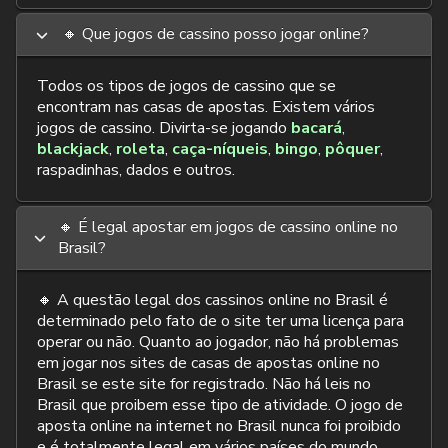
🔸 Que jogos de cassino posso jogar online?
Todos os tipos de jogos de cassino que se
encontram nas casas de apostas. Existem vários
jogos de cassino. Divirta-se jogando
bacará
,
blackjack
,
roleta
,
caça-níqueis
,
bingo
,
pôquer
,
raspadinhas, dados e outros.
🔸 É legal apostar em jogos de cassino online no
Brasil?
🔸 A questão legal dos cassinos online no Brasil é
determinado pelo fato de o site ter uma licença para
operar ou não. Quanto ao jogador, não há problemas
em jogar nos sites de casas de apostas online no
Brasil se este site for registrado. Não há leis no
Brasil que proibem esse tipo de atividade. O jogo de
aposta online na internet no Brasil nunca foi proibido
e é totalmente legal em vários países do mundo.