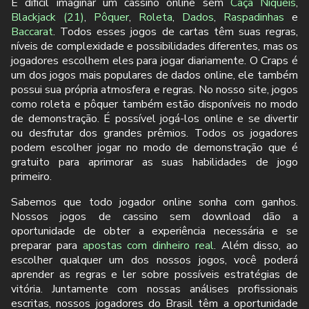
É difícil imaginar um cassino online sem
Caça Níqueis
,
Blackjack (21)
,
Pôquer
,
Roleta
,
Dados
,
Raspadinhas
e
Baccarat
. Todos esses jogos de cartas têm suas regras,
níveis de complexidade e possibilidades diferentes, mas os
jogadores escolhem eles para jogar diariamente. O Craps é
um dos jogos mais populares de dados online, ele também
possui sua própria atmosfera e regras. No nosso site, jogos
como roleta e pôquer também estão disponíveis no modo
de demonstração. É possível jogá-los online e se divertir
ou desfrutar dos grandes prêmios. Todos os jogadores
podem escolher jogar no modo de demonstração que é
gratuito para aprimorar as suas habilidades de jogo
primeiro.
Sabemos que todo jogador online sonha com ganhos.
Nossos jogos de cassino sem download dão a
oportunidade de obter a experiência necessária e se
preparar para
apostas com dinheiro real
. Além disso, ao
escolher qualquer um dos nossos jogos, você poderá
aprender as regras e ler sobre possíveis estratégias de
vitória. Juntamente com nossas análises profissionais
escritas, nossos jogadores do Brasil têm a oportunidade