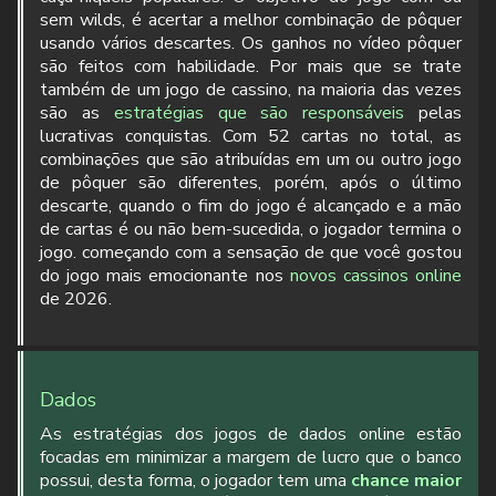
sem wilds, é acertar a melhor combinação de pôquer
usando vários descartes. Os ganhos no vídeo pôquer
são feitos com habilidade. Por mais que se trate
também de um jogo de cassino, na maioria das vezes
são as
estratégias que são responsáveis
​​pelas
lucrativas conquistas. Com 52 cartas no total, as
combinações que são atribuídas em um ou outro jogo
de pôquer são diferentes, porém, após o último
descarte, quando o fim do jogo é alcançado e a mão
de cartas é ou não bem-sucedida, o jogador termina o
jogo. começando com a sensação de que você gostou
do jogo mais emocionante nos
novos cassinos online
de 2026.
Dados
As estratégias dos jogos de dados online estão
focadas em minimizar a margem de lucro que o banco
possui, desta forma, o jogador tem uma
chance maior