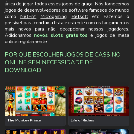
única de jogar todos esses jogos de graça. Nós fornecemos
jogos de desenvolvedores de software famosos do mundo
como
NetEnt
,
Microgaming
,
Betsoft
etc. Fazemos o
possível para concluir a lista existente com os lançamentos
mais novos para não decepcionar nossos jogadores.
Adicionamos
novos slots gratuitos
e jogos de mesa
online regularmente.
POR QUE ESCOLHER JOGOS DE CASSINO
ONLINE SEM NECESSIDADE DE
DOWNLOAD
The Monkey Prince
Life of Riches