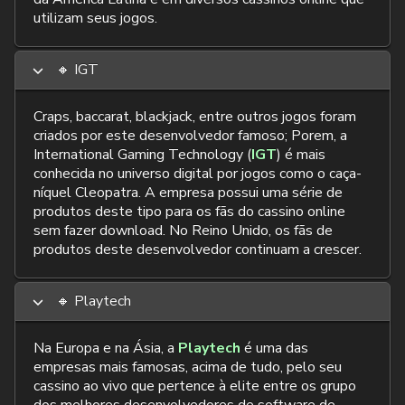
utilizam seus jogos.
🔸 IGT
Craps, baccarat, blackjack, entre outros jogos foram
criados por este desenvolvedor famoso; Porem, a
International Gaming Technology (
IGT
) é mais
conhecida no universo digital por jogos como o caça-
níquel Cleopatra. A empresa possui uma série de
produtos deste tipo para os fãs do cassino online
sem fazer download. No Reino Unido, os fãs de
produtos deste desenvolvedor continuam a crescer.
🔸 Playtech
Na Europa e na Ásia, a
Playtech
é uma das
empresas mais famosas, acima de tudo, pelo seu
cassino ao vivo que pertence à elite entre os grupo