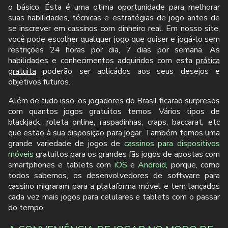
o básico. Ésta é uma otima oportunidade para melhorar
suas habilidades, técnicas e estratégias de jogo antes de
se inscrever em cassinos com dinheiro real. Em nosso site,
você pode escolher qualquer jogo que quiser e jogá-lo sem
restrições 24 horas por dia, 7 dias por semana. As
habilidades e conhecimentos adquiridos com esta
prática
gratuita
poderão ser aplicádos ​​aos seus desejos e
objetivos futuros.
Além de tudo isso, os jogadores do Brasil ficarão surpresos
com quantos jogos gratuitos temos. Vários tipos de
blackjack, roleta online, raspadinhas, craps, baccarat, etc
que estão à sua disposição para jogar. Também temos uma
grande variedade de jogos de
cassinos para dispositivos
móveis
gratuitos para os grandes fãs jogos de apostas com
smartphones e tablets com
iOS
e
Android
, porque, como
todos sabemos, os desenvolvedores de software para
cassino migraram para a plataforma móvel e tem lançados
cada vez mais jogos para celulares e tablets com o passar
do tempo.