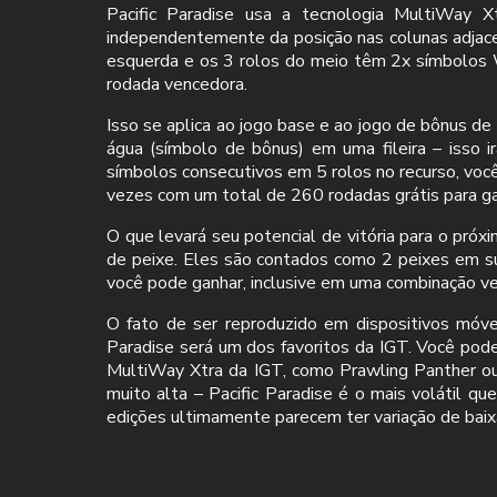
Pacific Paradise usa a tecnologia MultiWay 
independentemente da posição nas colunas adjacent
esquerda e os 3 rolos do meio têm 2x símbolos
rodada vencedora.
Isso se aplica ao jogo base e ao jogo de bônus d
água (símbolo de bônus) em uma fileira – isso 
símbolos consecutivos em 5 rolos no recurso, você
vezes com um total de 260 rodadas grátis para ga
O que levará seu potencial de vitória para o pró
de peixe. Eles são contados como 2 peixes em sua
você pode ganhar, inclusive em uma combinação v
O fato de ser reproduzido em dispositivos móve
Paradise será um dos favoritos da IGT. Você po
MultiWay Xtra da IGT, como Prawling Panther ou 
muito alta – Pacific Paradise é o mais volátil q
edições ultimamente parecem ter variação de baix