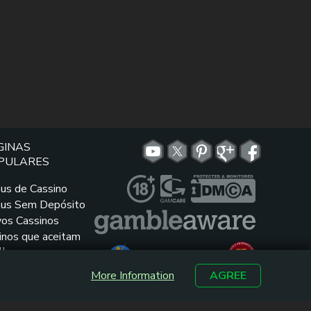
GINAS
PULARES
us de Cassino
us Sem Depósito
os Cassinos
inos que aceitam
ll
pal Casino
More Information
AGREE