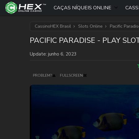
CAÇAS NÍQUEIS ONLINE
CASS
CassinoHEX Brasil
Slots Online
Pacific Paradis
PACIFIC PARADISE - PLAY SLO
Update:
junho 6, 2023
PROBLEM?
FULLSCREEN