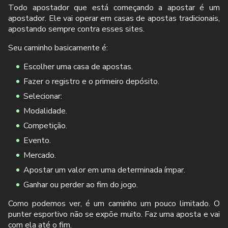
Todo apostador que está começando a apostar é um
apostador. Ele vai operar em casas de apostas tradicionais,
apostando sempre contra esses sites.
Seu caminho basicamente é:
Escolher uma casa de apostas.
Fazer o registro e o primeiro depósito.
Selecionar:
Modalidade.
Competição.
Evento.
Mercado.
Apostar um valor em uma determinada ímpar.
Ganhar ou perder ao fim do jogo.
Como podemos ver, é um caminho um pouco limitado. O
punter esportivo não se expõe muito. Faz uma aposta e vai
com ela até o fim.