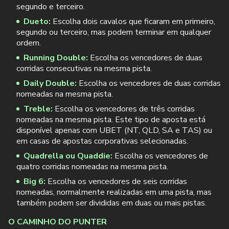
segundo e terceiro.
Dueto:
Escolha dois cavalos que ficaram em primeiro,
segundo ou terceiro, mas podem terminar em qualquer
ordem.
Running Double:
Escolha os vencedores de duas
corridas consecutivas na mesma pista.
Daily Double:
Escolha os vencedores de duas corridas
nomeadas na mesma pista.
Treble:
Escolha os vencedores de três corridas
nomeadas na mesma pista. Este tipo de aposta está
disponível apenas com UBET (NT, QLD, SA e TAS) ou
em casas de apostas corporativas selecionadas.
Quadrella ou Quaddie:
Escolha os vencedores de
quatro corridas nomeadas na mesma pista.
Big 6:
Escolha os vencedores de seis corridas
nomeadas, normalmente realizadas em uma pista, mas
também podem ser divididas em duas ou mais pistas.
O CAMINHO DO PUNTER