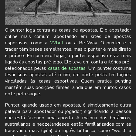
O punter joga contra as casas de apostas. É o apostador
online mais comum, apostando em sites de apostas
esportivas, como a
22bet
ou a BetWay. O punter e o
trader têm bases semelhantes, mas o punter é mais direto
e prático. Em primeiro lugar, o punter esportivo está mais
ligado às apostas pré-jogo. Ele leva em conta critérios pré-
selecionados pelas
casas de apostas
. Um punter costuma
levar suas apostas até o fim, em parte pelas limitações
vinculadas às casas esportivas. Quem pratica punting
mantém suas posições firmes, ainda que em muitos casos
opte pelo saque.
Punter, quando usado em apostas, é simplesmente outra
palavra para apostador ou jogador; significando a pessoa
que está fazendo uma aposta. A maioria dos britânicos,
australianos e neozelandeses estão familiarizados com as
frases informais (gíria) do inglês britânico, como “worth a