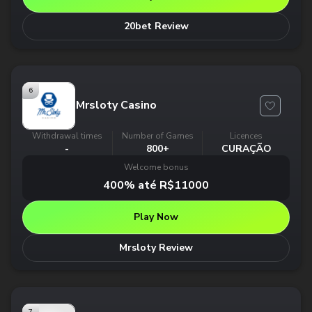
20bet Review
6
Mrsloty Casino
Withdrawal times
Number of Games
Licences
-
800+
CURAÇÃO
Welcome bonus
400% até R$11000
Play Now
Mrsloty Review
7