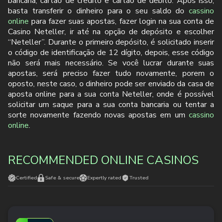
bancária, cartão de crédito e cartão de débito. Após isso,
basta transferir o dinheiro para o seu saldo do
cassino
online
para fazer suas apostas, fazer login na sua conta de
Casino Neteller, ir até na opção de depósito e escolher
“Neteller”. Durante o primeiro depósito, é solicitado inserir
o código de identificação de 12 dígito, depois, esse código
não será mais necessário. Se você lucrar durante suas
apostas, será preciso fazer tudo novamente, porem o
oposto, neste caso, o dinheiro pode ser enviado da casa de
aposta online para a sua conta Neteller, onde é possível
solicitar um saque para a sua conta bancaria ou tentar a
sorte novamente fazendo novas apostas em um
cassino
online
.
RECOMMENDED ONLINE CASINOS
Certified
Safe & secure
Expertly rated
Trusted