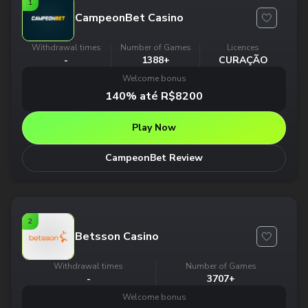
1
CampeonBet Casino
Withdrawal times
Number of Games
Licences
-
1388+
CURAÇÃO
Welcome bonus
140% até R$8200
Play Now
CampeonBet Review
2
Betsson Casino
Withdrawal times
Number of Games
-
3707+
Welcome bonus