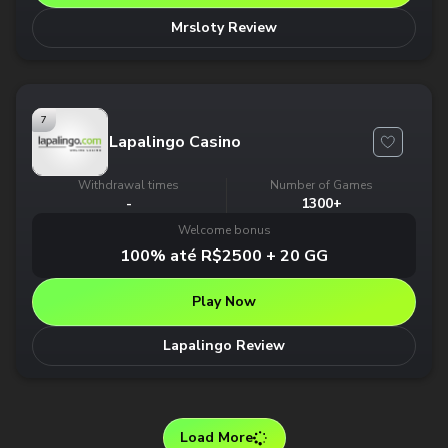
Mrsloty Review
7
Lapalingo Casino
Withdrawal times
Number of Games
-
1300+
Welcome bonus
100% até R$2500 + 20 GG
Play Now
Lapalingo Review
Load More