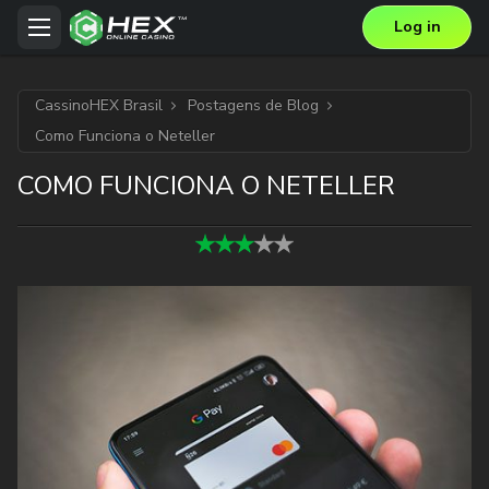
Log in
CassinoHEX Brasil
Postagens de Blog
Como Funciona o Neteller
COMO FUNCIONA O NETELLER