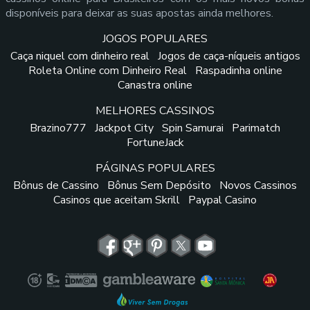
disponíveis para deixar as suas apostas ainda melhores.
JOGOS POPULARES
Caça niquel com dinheiro real
Jogos de caça-níqueis antigos
Roleta Online com Dinheiro Real
Raspadinha online
Canastra online
MELHORES CASSINOS
Brazino777
Jackpot City
Spin Samurai
Parimatch
FortuneJack
PÁGINAS POPULARES
Bônus de Cassino
Bônus Sem Depósito
Novos Cassinos
Casinos que aceitam Skrill
Paypal Casino