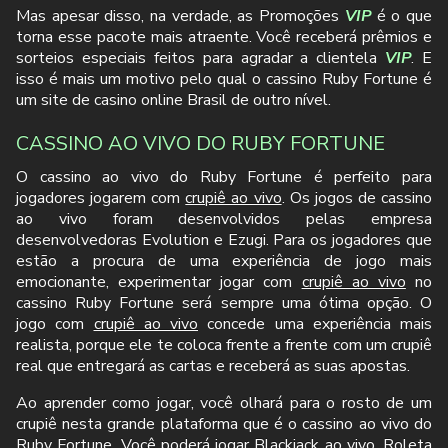
Mas apesar disso, na verdade, as Promoções
VIP
é o que
torna esse pacote mais atraente. Você receberá prêmios e
sorteios especiais feitos para agradar a clientela
VIP
. E
isso é mais um motivo pelo qual o cassino Ruby Fortune é
um site de casino online Brasil de outro nível.
CASSINO AO VIVO DO RUBY FORTUNE
O cassino ao vivo do Ruby Fortune é perfeito para
jogadores jogarem com
crupiê ao vivo
. Os jogos de cassino
ao vivo foram desenvolvidos pelas empresa
desenvolvedoras Evolution e Ezugi. Para os jogadores que
estão a procura de uma experiência de jogo mais
emocionante, experimentar jogar com
crupiê ao vivo
no
cassino Ruby Fortune será sempre uma ótima opção. O
jogo com
crupiê ao vivo
concede uma experiência mais
realista, porque ele te coloca frente a frente com um crupiê
real que entregará as cartas e receberá as suas apostas.
Ao aprender como jogar, você olhará para o rosto de um
crupiê nesta grande plataforma que é o cassino ao vivo do
Ruby Fortune. Você poderá jogar Blackjack ao vivo, Roleta