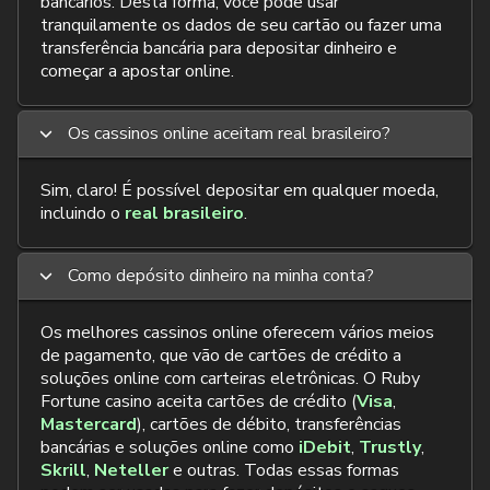
bancários. Desta forma, você pode usar
tranquilamente os dados de seu cartão ou fazer uma
transferência bancária para depositar dinheiro e
começar a apostar online.
Os cassinos online aceitam real brasileiro?
Sim, claro! É possível depositar em qualquer moeda,
incluindo o
real brasileiro
.
Como depósito dinheiro na minha conta?
Os melhores cassinos online oferecem vários meios
de pagamento, que vão de cartões de crédito a
soluções online com carteiras eletrônicas. O Ruby
Fortune casino aceita cartões de crédito (
Visa
,
Mastercard
), cartões de débito, transferências
bancárias e soluções online como
iDebit
,
Trustly
,
Skrill
,
Neteller
e outras. Todas essas formas