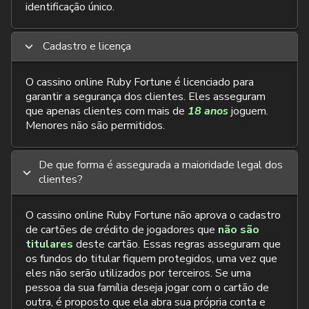
identificação único.
Cadastro e licença
O cassino online Ruby Fortune é licenciado para
garantir a segurança dos clientes. Eles asseguram
que apenas clientes com mais de
18 anos
joguem.
Menores não são permitidos.
De que forma é assegurada a maioridade legal dos
clientes?
O cassino online Ruby Fortune não aprova o cadastro
de cartões de crédito de jogadores que
não são
titulares
deste cartão. Essas regras asseguram que
os fundos do titular fiquem protegidos, uma vez que
eles não serão utilizados por terceiros. Se uma
pessoa da sua família deseja jogar com o cartão de
outra, é proposto que ela abra sua própria conta e