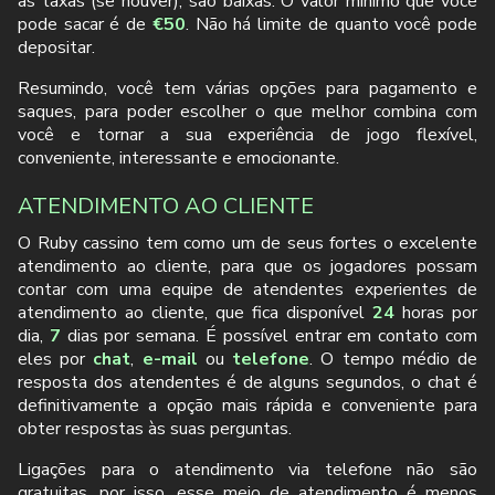
as taxas (se houver), são baixas. O valor mínimo que você
pode sacar é de
€50
. Não há limite de quanto você pode
depositar.
Resumindo, você tem várias opções para pagamento e
saques, para poder escolher o que melhor combina com
você e tornar a sua experiência de jogo flexível,
conveniente, interessante e emocionante.
ATENDIMENTO AO CLIENTE
O Ruby cassino tem como um de seus fortes o excelente
atendimento ao cliente, para que os jogadores possam
contar com uma equipe de atendentes experientes de
atendimento ao cliente, que fica disponível
24
horas por
dia,
7
dias por semana. É possível entrar em contato com
eles por
chat
,
e-mail
ou
telefone
. O tempo médio de
resposta dos atendentes é de alguns segundos, o chat é
definitivamente a opção mais rápida e conveniente para
obter respostas às suas perguntas.
Ligações para o atendimento via telefone não são
gratuitas, por isso, esse meio de atendimento é menos