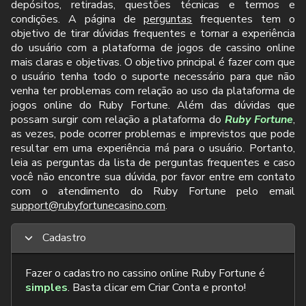
depósitos, retiradas, questões técnicas e termos e
condições. A página de
perguntas
frequentes tem o
objetivo de tirar dúvidas frequentes e tornar a experiência
do usuário com a plataforma de jogos de cassino online
mais claras e objetivas. O objetivo principal é fazer com que
o usuário tenha todo o suporte necessário para que não
venha ter problemas com relação ao uso da plataforma de
jogos online do Ruby Fortune. Além das dúvidas que
possam surgir com relação a plataforma do
Ruby Fortune
,
as vezes, pode ocorrer problemas e imprevistos que pode
resultar em uma experiência má para o usuário. Portanto,
leia as perguntas da lista de perguntas frequentes e caso
você não encontre sua dúvida, por favor entre em contato
com o atendimento do Ruby Fortune pelo email
support@rubyfortunecasino.com
.
Cadastro
Fazer o cadastro no cassino online Ruby Fortune é
simples
. Basta clicar em Criar Conta e pronto!