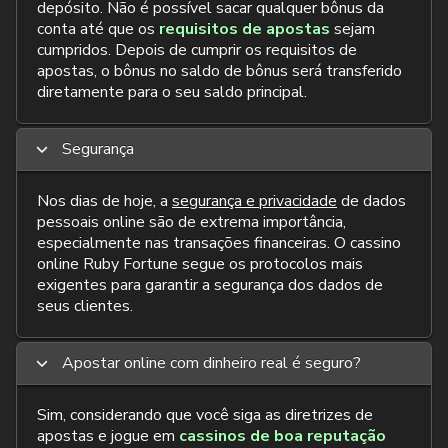
depósito. Não é possível sacar qualquer bônus da
conta até que os
requisitos de apostas
sejam
cumpridos. Depois de cumprir os requisitos de
apostas, o bônus no saldo de bônus será transferido
diretamente para o seu saldo principal.
Segurança
Nos dias de hoje, a
segurança e privacidade
de dados
pessoais online são de extrema importância,
especialmente nas transações financeiras. O cassino
online Ruby Fortune segue os protocolos mais
exigentes para garantir a segurança dos dados de
seus clientes.
Apostar online com dinheiro real é seguro?
Sim, considerando que você siga as diretrizes de
apostas e jogue em
cassinos de boa reputação