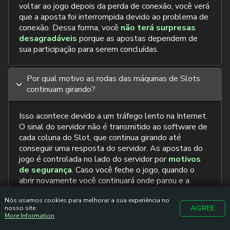
voltar ao jogo depois da perda de conexão, você verá
que a aposta foi interrompida devido ao problema de
conexão. Dessa forma, você
não terá surpresas
desagradáveis
porque as apostas dependem de
sua participação para serem concluídas.
Por qual motivo as rodas das máquinas de Slots
continuam girando?
Isso acontece devido a um tráfego lento na Internet.
O sinal do servidor não é transmitido ao software de
cada coluna do Slot, que continua girando até
conseguir uma resposta do servidor. As apostas do
jogo é controlada no lado do servidor por
motivos
de segurança
. Caso você feche o jogo, quando o
abrir novamente você continuará onde parou e a
aposta não será perdida
Nós usamos cookies para melhorar a sua experiência no
AGREE
nosso site.
More Information
O que é o retorno ao jogador?
Home
Profile