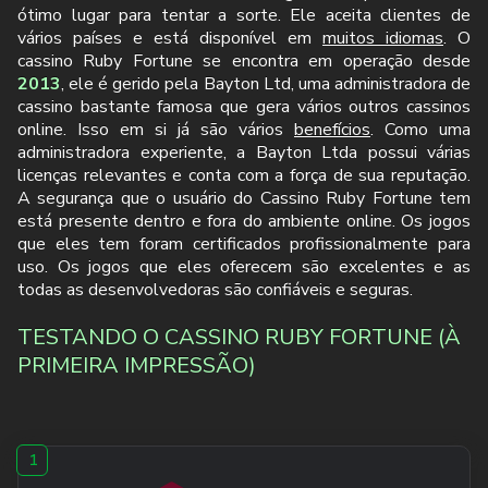
ótimo lugar para tentar a sorte. Ele aceita clientes de
vários países e está disponível em
muitos idiomas
. O
cassino Ruby Fortune se encontra em operação desde
2013
, ele é gerido pela Bayton Ltd, uma administradora de
cassino bastante famosa que gera vários outros cassinos
online. Isso em si já são vários
benefícios
. Como uma
administradora experiente, a Bayton Ltda possui várias
licenças relevantes e conta com a força de sua reputação.
A segurança que o usuário do Cassino Ruby Fortune tem
está presente dentro e fora do ambiente online. Os jogos
que eles tem foram certificados profissionalmente para
uso. Os jogos que eles oferecem são excelentes e as
todas as desenvolvedoras são confiáveis e seguras.
TESTANDO O CASSINO RUBY FORTUNE (À
PRIMEIRA IMPRESSÃO)