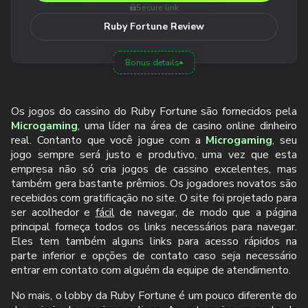
Secure link
Ruby Fortune Review
Bonus details
Os jogos do cassino do Ruby Fortune são fornecidos pela
Microgaming
, uma líder na área de casino online dinheiro
real. Contanto que você jogue com a
Microgaming
, seu
jogo sempre será justo e produtivo, uma vez que esta
empresa não só cria jogos de cassino excelentes, mas
também gera bastante prêmios. Os jogadores novatos são
recebidos com gratificação no site. O site foi projetado para
ser acolhedor e
fácil
de navegar, de modo que a página
principal forneça todos os links necessários para navegar.
Eles tem também alguns links para acesso rápidos na
parte inferior e opções de contato caso seja necessário
entrar em contato com alguém da equipe de atendimento.
No mais, o lobby da Ruby Fortune é um pouco diferente do