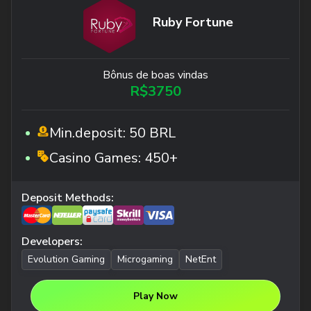
Ruby Fortune
Bônus de boas vindas
R$3750
Min.deposit:
50 BRL
Casino Games:
450+
Deposit Methods:
Developers:
Evolution Gaming
Microgaming
NetEnt
Play Now