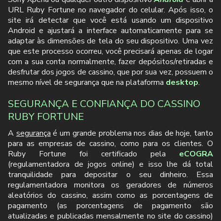
URL Ruby Fortune no navegador do celular. Após isso, o
site irá detectar que você está usando um dispositivo
Android e ajustará a interface automaticamente para se
adaptar às dimensões de tela do seu dispositivo. Uma vez
que este processo ocorreu, você precisará apenas de logar
com a sua conta normalmente, fazer depósitos/retiradas e
desfrutar dos jogos de cassino, que por sua vez, possuem o
mesmo nível de segurança que na plataforma
desktop
.
SEGURANÇA E CONFIANÇA DO CASSINO
RUBY FORTUNE
A
segurança
é um grande problema nos dias de hoje, tanto
para as empresas de cassino, como para os clientes. O
Ruby Fortune foi certificado pela
eCOGRA
(regulamentadora de jogos online) e isso lhe dá total
tranquilidade para depositar o seu dinheiro. Essa
regulamentadora monitora os geradores de números
aleatórios do cassino, assim como as porcentagens de
pagamento (as porcentagens de pagamento são
atualizadas e publicadas mensalmente no site do cassino)