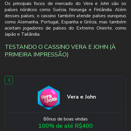
Os principais focos de mercado do Vera e John são os
países nórdicos como Suécia, Noruega e Finlândia. Além
desses países, o cassino também atende países europeus
como Alemanha, Portugal, Espanha e Grécia, mas também
aceitam jogadores de países do Extremo Oriente, como
Japão e Tailândia.
TESTANDO O CASSINO VERA E JOHN (À
PRIMEIRA IMPRESSÃO)
Vera e John
Bônus de boas vindas
100% de até R$400