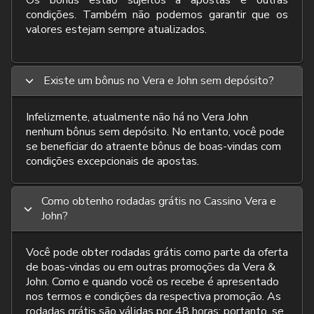
condições. Também não podemos garantir que os
valores estejam sempre atualizados.
Existe um bônus no Vera e John sem depósito?
Infelizmente, atualmente não há no Vera John
nenhum bônus sem depósito. No entanto, você pode
se beneficiar do atraente bônus de boas-vindas com
condições excepcionais de apostas.
Como obtenho rodadas grátis no Cassino Vera e
John?
Você pode obter rodadas grátis como parte da oferta
de boas-vindas ou em outras promoções da Vera &
John. Como e quando você os recebe é apresentado
nos termos e condições da respectiva promoção. As
rodadas grátis são válidas por 48 horas; portanto, se