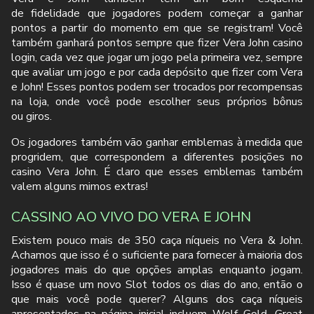
de fidelidade que jogadores podem começar a ganhar
pontos a partir do momento em que se registram! Você
também ganhará pontos sempre que fizer Vera John casino
login, cada vez que jogar um jogo pela primeira vez, sempre
que avaliar um jogo e por cada depósito que fizer com Vera
e John! Esses pontos podem ser trocados por recompensas
na loja, onde você pode escolher seus próprios bônus
ou giros.
Os jogadores também vão ganhar emblemas à medida que
progridem, que correspondem a diferentes posições no
casino Vera John. É claro que esses emblemas também
valem alguns mimos extras!
CASSINO AO VIVO DO VERA E JOHN
Existem pouco mais de 350 caça níqueis no Vera & John.
Achamos que isso é o suficiente para fornecer à maioria dos
jogadores mais do que opções amplas enquanto jogam.
Isso é quase um novo Slot todos os dias do ano, então o
que mais você pode querer? Alguns dos caça níqueis
apresentados na página inicial incluem Wolf Gold, Great