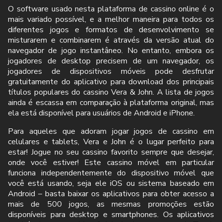
O software usado nesta plataforma de cassino online é o
mais variado possível, e a melhor maneira para todos os
diferentes jogos e formatos de desenvolvimento se
misturarem e combinarem é através da versão atual do
navegador de jogo instantâneo. No entanto, embora os
jogadores de desktop precisem de um navegador, os
jogadores de dispositivos móveis pode desfrutar
gratuitamente do aplicativo para download dos principais
títulos populares do cassino Vera & John. A lista de jogos
ainda é escassa em comparação à plataforma original, mas
ela está disponível para usuários de Android e iPhone.
Para aqueles que adoram jogar jogos de cassino em
celulares e tablets, Vera e John é o lugar perfeito para
estar! Jogue no seu cassino favorito sempre que desejar,
onde você estiver! Este cassino móvel em particular
funciona independentemente do dispositivo móvel que
você está usando, seja ele iOS ou sistema baseado em
Android – basta baixar os aplicativos para obter acesso a
mais de 500 jogos, as mesmas promoções estão
disponíveis para desktop e smartphones. Os aplicativos