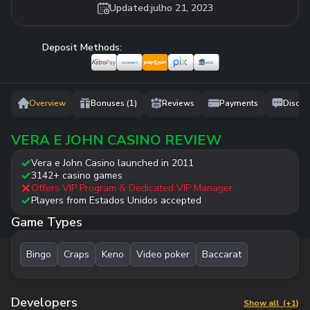
Updated:
julho 21, 2023
Deposit Methods:
Overview
Bonuses (1)
Reviews
Payments
Discus
VERA E JOHN CASINO REVIEW
Vera e John Casino launched in 2011
3142+ casino games
Offers VIP Program & Dedicated VIP Manager
Players from Estados Unidos accepted
Game Types
Bingo
Craps
Keno
Video poker
Baccarat
Developers
Show all
(+1)