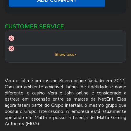
CUSTOMER SERVICE
Show less
Vera e John é um cassino Sueco online fundado em 2011.
Com um ambiente amigável, bônus de fidelidade e nome
diferente, o casino Vera e John online é considerado a
estrela em ascensão entre as marcas da NetEnt. Eles
agora fazem parte do Grupo Intertain, o mesmo grupo que
possui o Grupo Intercassino. A empresa está atualmente
operando em Malta e possui a Licença de Malta Gaming
Authority (MGA).