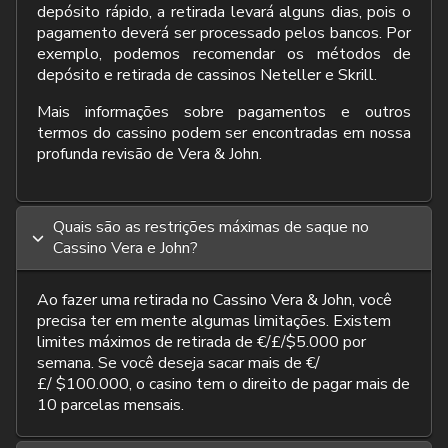
depósito rápido, a retirada levará alguns dias, pois o
pagamento deverá ser processado pelos bancos. Por
exemplo, podemos recomendar os métodos de
depósito e retirada de cassinos Neteller e Skrill.
Mais informações sobre pagamentos e outros
termos do cassino podem ser encontradas em nossa
profunda revisão de Vera & John.
Quais são as restrições máximas de saque no
Cassino Vera e John?
Ao fazer uma retirada no Cassino Vera & John, você
precisa ter em mente algumas limitações. Existem
limites máximos de retirada de €/£/$5.000 por
semana. Se você deseja sacar mais de €/
£/ $100.000, o casino tem o direito de pagar mais de
10 parcelas mensais.