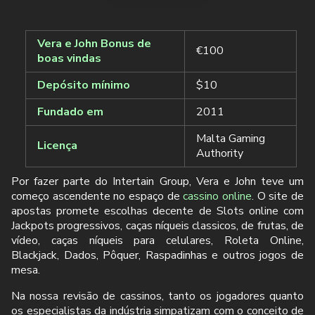
Vera e John Bonus de
€
100
boas vindas
Depósito mínimo
$10
Fundado em
2011
Malta Gaming
Licença
Authority
Por fazer parte do Intertain Group, Vera e John teve um
começo ascendente no espaço de
cassino online
. O site de
apostas promete escolhas decente de Slots online com
Jackpots progressivos, caças níqueis classicos, de frutas, de
vídeo, caças níqueis para celulares, Roleta Online,
Blackjack, Dados, Pôquer, Raspadinhas e outros jogos de
mesa.
Na nossa revisão de cassinos, tanto os jogadores quanto
os especialistas da indústria simpatizam com o conceito de