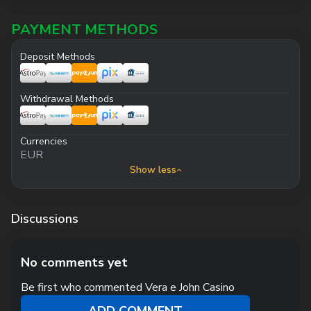
PAYMENT METHODS
Deposit Methods
Withdrawal Methods
Currencies
EUR
Show less
Discussions
No comments yet
Be first who commented Vera e John Casino
ADD COMMENT