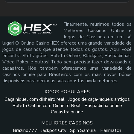
Finalmente, reunimos todos os
Melhores Cassinos Online e
Jogos de Cassinos em um só
lugar! O Online CasinoHEX oferece uma grande variedade de
jogos de cassinos que atende todos os gostos. Aqui você
encontra Slots grátis, Roleta Online, Blackjack, Raspadinhas,
Vídeo Poker e outros! Tudo sem precisar fazer downloads e
cadastros. Nós também oferecemos uma variedade de
cassinos online para Brasileiros com os mais novos bônus
disponíveis para deixar as suas apostas ainda melhores.
JOGOS POPULARES
Caça niquel com dinheiro real
Jogos de caça-níqueis antigos
Roleta Online com Dinheiro Real
Raspadinha online
Canastra online
MELHORES CASSINOS
Brazino777
Jackpot City
Spin Samurai
Parimatch