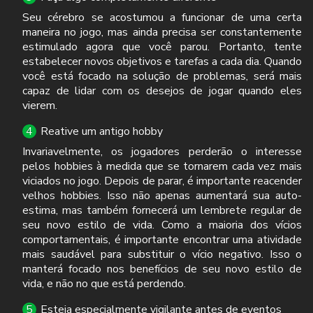
Seu cérebro se acostumou a funcionar de uma certa
maneira no jogo, mas ainda precisa ser constantemente
estimulado agora que você parou. Portanto, tente
estabelecer novos objetivos e tarefas a cada dia. Quando
você está focado na solução de problemas, será mais
capaz de lidar com os desejos de jogar quando eles
vierem.
Reative um antigo hobby
Invariavelmente, os jogadores perderão o interesse
pelos hobbies à medida que se tornarem cada vez mais
viciados no jogo. Depois de parar, é importante reacender
velhos hobbies. Isso não apenas aumentará sua auto-
estima, mas também fornecerá um lembrete regular de
seu novo estilo de vida. Como a maioria dos vícios
comportamentais, é importante encontrar uma atividade
mais saudável para substituir o vício negativo. Isso o
manterá focado nos benefícios de seu novo estilo de
vida, e não no que está perdendo.
Esteja especialmente vigilante antes de eventos