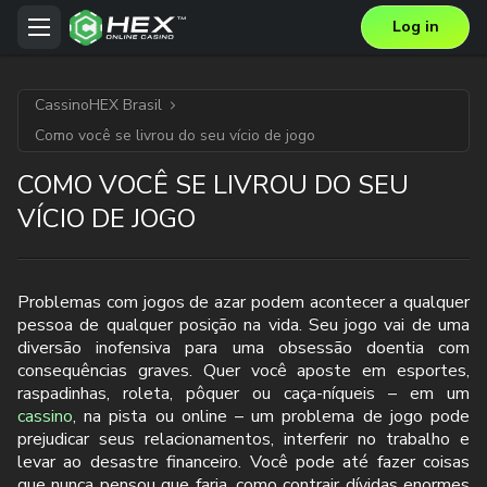
Log in
CassinoHEX Brasil
Como você se livrou do seu vício de jogo
COMO VOCÊ SE LIVROU DO SEU
VÍCIO DE JOGO
Problemas com jogos de azar podem acontecer a qualquer
pessoa de qualquer posição na vida. Seu jogo vai de uma
diversão inofensiva para uma obsessão doentia com
consequências graves. Quer você aposte em esportes,
raspadinhas, roleta, pôquer ou caça-níqueis – em um
cassino
, na pista ou online – um problema de jogo pode
prejudicar seus relacionamentos, interferir no trabalho e
levar ao desastre financeiro. Você pode até fazer coisas
que nunca pensou que faria, como contrair dívidas enormes