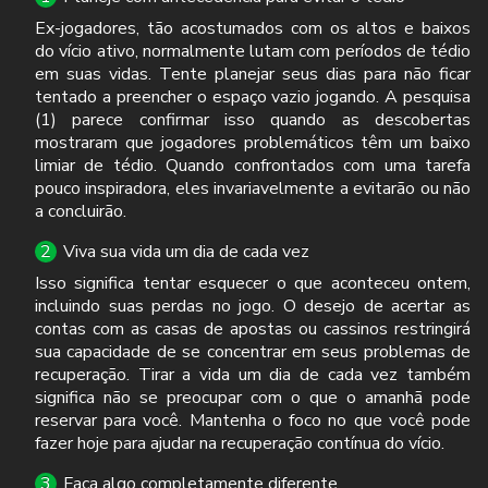
Ex-jogadores, tão acostumados com os altos e baixos
do vício ativo, normalmente lutam com períodos de tédio
em suas vidas. Tente planejar seus dias para não ficar
tentado a preencher o espaço vazio jogando. A pesquisa
(1) parece confirmar isso quando as descobertas
mostraram que jogadores problemáticos têm um baixo
limiar de tédio. Quando confrontados com uma tarefa
pouco inspiradora, eles invariavelmente a evitarão ou não
a concluirão.
Viva sua vida um dia de cada vez
Isso significa tentar esquecer o que aconteceu ontem,
incluindo suas perdas no jogo. O desejo de acertar as
contas com as casas de apostas ou cassinos restringirá
sua capacidade de se concentrar em seus problemas de
recuperação. Tirar a vida um dia de cada vez também
significa não se preocupar com o que o amanhã pode
reservar para você. Mantenha o foco no que você pode
fazer hoje para ajudar na recuperação contínua do vício.
Faça algo completamente diferente