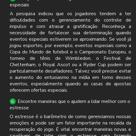
especiais
A pesquisa indicou que os jogadores tendem a ter
dificuldades com o gerenciamento do controle de
impulso e com atrasar a gratificação. Reconheça a
necessidade de fortalecer sua determinação quando
eventos especiais estiverem se aproximando. Se você já
jogou esportes, por exemplo, eventos especiais como a
Copa do Mundo de futebol e o Campeonato Europeu, o
torneio de tênis de Wimbledon, o Festival de
Cheltenham, o Royal Ascot ou a Ryder Cup podem ser
particularmente desafiadores. Talvez você precise evitar
o aumento do entusiasmo na mídia em torno desses
eventos, especialmente quando as casas de apostas
oferecem ofertas especiais.
Encontre maneiras que o ajudem a lidar melhor com o
estresse
O estresse é o barômetro de como gerenciamos nossas
emoções e pode ser um fator importante na recaída da
recuperação do jogo. É vital encontrar maneiras novas e
saudáveis ​​de lidar com o estresse, seja fazendo