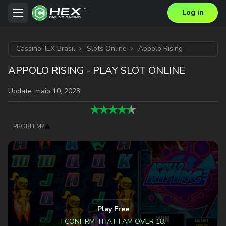
Log in
CassinoHEX Brasil
Slots Online
Appolo Rising
APPOLO RISING - PLAY SLOT ONLINE
Update:
maio 10, 2023
PROBLEM?
Play Free
I CONFIRM THAT I AM OVER 18.