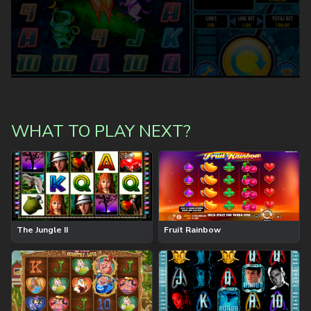
WHAT TO PLAY NEXT?
The Jungle II
Fruit Rainbow