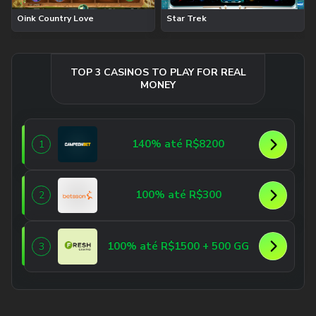
Oink Country Love
Star Trek
TOP 3 CASINOS TO PLAY FOR REAL
MONEY
140% até R$8200
1
100% até R$300
2
100% até R$1500 + 500 GG
3