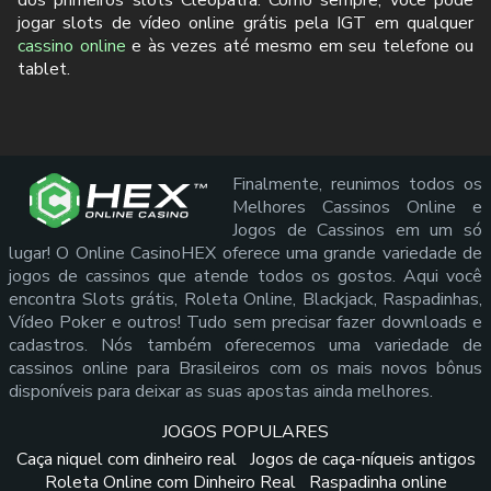
jogar slots de vídeo online grátis pela IGT em qualquer
cassino online
e às vezes até mesmo em seu telefone ou
tablet.
Finalmente, reunimos todos os
Melhores Cassinos Online e
Jogos de Cassinos em um só
lugar! O Online CasinoHEX oferece uma grande variedade de
jogos de cassinos que atende todos os gostos. Aqui você
encontra Slots grátis, Roleta Online, Blackjack, Raspadinhas,
Vídeo Poker e outros! Tudo sem precisar fazer downloads e
cadastros. Nós também oferecemos uma variedade de
cassinos online para Brasileiros com os mais novos bônus
disponíveis para deixar as suas apostas ainda melhores.
JOGOS POPULARES
Caça niquel com dinheiro real
Jogos de caça-níqueis antigos
Roleta Online com Dinheiro Real
Raspadinha online