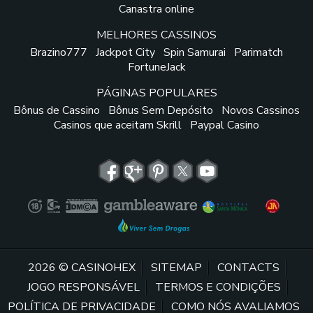
Canastra online
MELHORES CASSINOS
Brazino777
Jackpot City
Spin Samurai
Parimatch
FortuneJack
PÁGINAS POPULARES
Bônus de Cassino
Bônus Sem Depósito
Novos Cassinos
Casinos que aceitam Skrill
Paypal Casino
2026 © CASINOHEX
SITEMAP
CONTACTS
JOGO RESPONSÁVEL
TERMOS E CONDIÇÕES
POLÍTICA DE PRIVACIDADE
COMO NÓS AVALIAMOS