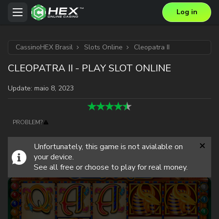
Log in
CassinoHEX Brasil
Slots Online
Cleopatra II
CLEOPATRA II - PLAY SLOT ONLINE
Update:
maio 8, 2023
PROBLEM?
Unfortunately, this game is not avialable on
your device.
See all free
or choose
to play for real money.