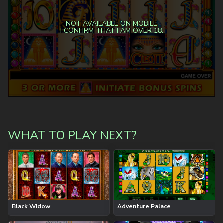
NOT AVAILABLE ON MOBILE
I CONFIRM THAT I AM OVER 18.
WHAT TO PLAY NEXT?
Black Widow
Adventure Palace