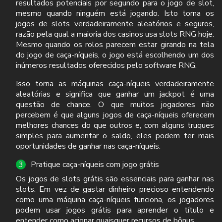
resultados potenciais por segundo para o jogo de slot,
mesmo quando ninguém está jogando. Isto torna os
jogos de slots verdadeiramente aleatórios e seguros,
razão pela qual a maioria dos casinos usa slots RNG hoje.
Mesmo quando os rolos parecem estar girando na tela
do jogo de caça-níqueis, o jogo está escolhendo um dos
inúmeros resultados oferecidos pelo software RNG.
Isso torna as máquinas caça-níqueis verdadeiramente
aleatórias e significa que ganhar um jackpot é uma
questão de chance. O que muitos jogadores não
percebem é que alguns jogos de caça-níqueis oferecem
melhores chances do que outros e, com alguns truques
simples para aumentar o saldo, eles podem ter mais
oportunidades de ganhar nas caça-níqueis.
Pratique caça-níqueis com jogo grátis
Os jogos de slots grátis são essenciais para ganhar nas
slots. Em vez de gastar dinheiro precioso entendendo
como uma máquina caça-níqueis funciona, os jogadores
podem usar jogos grátis para aprender o título e
entender como acionar quaisquer recursos de bônus.