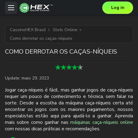
Log in
CassinoHEX Brasil
Slots Online
Como derrotar os caças-níqueis
COMO DERROTAR OS CAÇAS-NÍQUEIS
Update:
maio 29, 2023
Jogar caça-níqueis é fácil, mas ganhar jogos de caça-níqueis
requer um pouco de conhecimento e técnica, sem falar na
sorte. Desde a escolha da máquina caça-níqueis certa até
encontrar os jogos com os maiores pagamentos, nossos
especialistas estão aqui para ajudá-lo a ganhar. Aprenda
mais sobre como ganhar nas
máquinas caça-níqueis online
com nossas dicas práticas e recomendações.