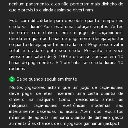
nenhum pagamento, eles não perderam mais dinheiro do
que o previsto e ainda assim se divertiram.
Está com dificuldade para descobrir quanto tempo seu
saldo vai durar? Aqui está uma solução simples. Antes
de entrar com dinheiro em um jogo de caça-níqueis,
decida em quantas linhas de pagamento deseja apostar
e quanto deseja apostar em cada uma. Pegue esse valor
total e divida-o pelo seu saldo. Portanto, se você
tivesse um saldo de $ 100 e quisesse apostar em 10
linhas de pagamento a $ 1 por linha, seu saldo duraria 10
rodadas.
Saiba quando seguir em frente
Muitos jogadores acham que um jogo de caça-níqueis
deve pagar se eles inserirem uma certa quantia de
dinheiro na máquina. Como mencionado antes, as
máquinas caça-níqueis eletrônicas modernas são
inteiramente baseadas no acaso. Além dos requisitos
mínimos de aposta, nenhuma quantia de dinheiro gasta
aumentará as chances de um jogador ganhar um jackpot.