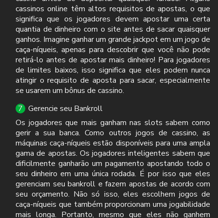
cassinos online têm altos requisitos de apostas, o que
significa que os jogadores devem apostar uma certa
quantia de dinheiro com o site antes de sacar quaisquer
ganhos. Imagine ganhar um grande jackpot em um jogo de
caça-níqueis, apenas para descobrir que você não pode
retirá-lo antes de apostar mais dinheiro! Para jogadores
de limites baixos, isso significa que eles podem nunca
atingir o requisito de aposta para sacar, especialmente
se usarem um bônus de cassino.
Gerencie seu Bankroll
Os jogadores que mais ganham nas slots sabem como
gerir a sua banca. Como outros jogos de cassino, as
máquinas caça-níqueis estão disponíveis para uma ampla
gama de apostas. Os jogadores inteligentes sabem que
dificilmente ganharão um pagamento apostando todo o
seu dinheiro em uma única rodada. É por isso que eles
gerenciam seu bankroll e fazem apostas de acordo com
seu orçamento. Não só isso, eles escolhem jogos de
caça-níqueis que também proporcionam uma jogabilidade
mais longa. Portanto, mesmo que eles não ganhem