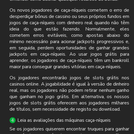
Os novos jogadores de caça-níqueis cometem o erro de
desperdiçar bônus de cassino ou seus próprios fundos em
jogos de caça-níqueis com dinheiro real quando não têm
ideia do que estão fazendo. Normalmente, eles
cometem erros evitáveis, como apostas abaixo do
mínimo necessário para acionar jackpots progressivos e,
em seguida, perdem oportunidades de ganhar grandes
jackpots em caça-níqueis. Ao usar jogos grátis para
aprender, os jogadores de caça-níqueis têm um bankroll
maior para conseguir grandes vitórias em caça-níqueis.
Os jogadores encontrarão jogos de slots grátis nos
casinos online. A jogabilidade é igual à versão de dinheiro
real, mas os jogadores não podem retirar nenhum ganho
que ganham no jogo grátis. Em alternativa, os nossos
jogos de slots grátis oferecem aos jogadores milhares
de títulos, sem necessidade de registo ou download.
Leia as avaliações das máquinas caça-níqueis
Se os jogadores quiserem encontrar truques para ganhar