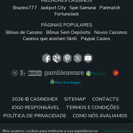
MELHORES CASSINOS
Brazino777
Jackpot City
Spin Samurai
Parimatch
FortuneJack
PÁGINAS POPULARES
Bônus de Cassino
Bônus Sem Depósito
Novos Cassinos
Casinos que aceitam Skrill
Paypal Casino
2026 © CASINOHEX
SITEMAP
CONTACTS
JOGO RESPONSÁVEL
TERMOS E CONDIÇÕES
POLÍTICA DE PRIVACIDADE
COMO NÓS AVALIAMOS
Nós usamos cookies para melhorar a sua experiência no