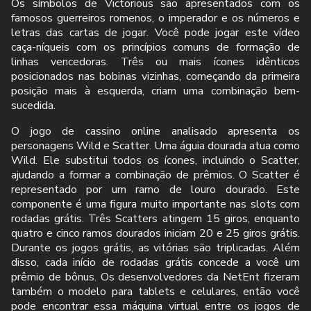
Os símbolos de Victorious são apresentados com os
famosos guerreiros romenos, o imperador e os números e
letras das cartas de jogar. Você pode jogar este vídeo
caça-níqueis com os princípios comuns de formação de
linhas vencedoras. Três ou mais ícones idênticos
posicionados nas bobinas vizinhas, começando da primeira
posição mais à esquerda, criam uma combinação bem-
sucedida.
O jogo de cassino online analisado apresenta os
personagens Wild e Scatter. Uma águia dourada atua como
Wild. Ele substitui todos os ícones, incluindo o Scatter,
ajudando a formar a combinação de prêmios. O Scatter é
representado por um ramo de louro dourado. Este
componente é uma figura muito importante nas slots com
rodadas grátis. Três Scatters atingem 15 giros, enquanto
quatro e cinco ramos dourados iniciam 20 e 25 giros grátis.
Durante os jogos grátis, as vitórias são triplicadas. Além
disso, cada início de rodadas grátis concede a você um
prêmio de bônus. Os desenvolvedores da NetEnt fizeram
também o modelo para tablets e celulares, então você
pode encontrar essa máquina virtual entre os jogos de