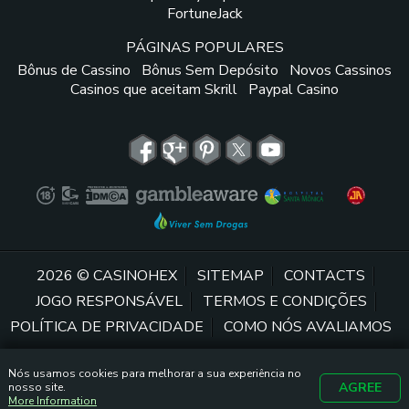
FortuneJack
PÁGINAS POPULARES
Bônus de Cassino
Bônus Sem Depósito
Novos Cassinos
Casinos que aceitam Skrill
Paypal Casino
2026 © CASINOHEX
SITEMAP
CONTACTS
JOGO RESPONSÁVEL
TERMOS E CONDIÇÕES
POLÍTICA DE PRIVACIDADE
COMO NÓS AVALIAMOS
Nós usamos cookies para melhorar a sua experiência no
AGREE
nosso site.
More Information