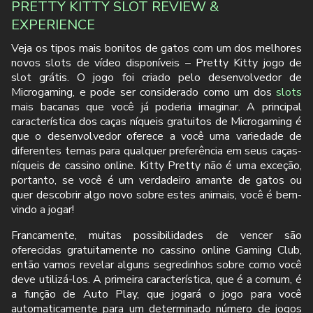
PRETTY KITTY SLOT REVIEW &
EXPERIENCE
Veja os tipos mais bonitos de gatos com um dos melhores
novos slots de vídeo disponíveis – Pretty Kitty jogo de
slot grátis. O jogo foi criado pelo desenvolvedor de
Microgaming, e pode ser considerado como um dos
slots
mais bacanas que você já poderia imaginar. A principal
característica dos caças níqueis gratuitos de Microgaming é
que o desenvolvedor oferece a você uma variedade de
diferentes temas para qualquer preferência em seus caças-
níqueis de cassino online. Kitty Pretty não é uma exceção,
portanto, se você é um verdadeiro amante de gatos ou
quer descobrir algo novo sobre estes animais, você é bem-
vindo a jogar!
Francamente, muitas possibilidades de vencer são
oferecidas gratuitamente no cassino online Gaming Club,
então vamos revelar alguns segredinhos sobre como você
deve utilizá-los. A primeira característica, que é a comum, é
a função de Auto Play, que jogará o jogo para você
automaticamente para um determinado número de jogos