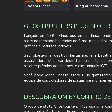
Riviera Riches
King of Macedonia
GHOSTBUSTERS PLUS SLOT R
Lançado em 1984, Ghostbusters continua sendo 
slots no mercado baseadas no filme, mas a slot m
gráficos e recursos incríveis.
Seu objetivo é destruir fantasmas em batalh
assustadora. Você vai desfrutar de multiplicado
receber prêmios ao girar neste caça-níqueis IGT.
Você pode jogar Ghostbusters Plus gratuitamen
equipe de controladores de pragas paranormais 
DESCUBRA UM ENCONTRO DE
O jogo de slots Ghostbusters Plus usa uma confi
pagamento. As bobinas ficam em uma rua escura 