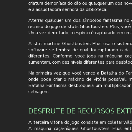
criatura demoníaca do cão ou qualquer um dos nov
e a assustadora senhora da biblioteca.
Aterrar qualquer um dos símbolos fantasma no 
recurso do jogo de slots Ghostbusters Plus, você 
Uma vez derrotado, o espírito é capturado em uma
A slot machine Ghostbusters Plus usa o sistem
software se lembra de qual foi capturado cada 
diferentes. Conforme você joga na máquina caç
aumentam, com dez níveis diferentes para desbloq
Na primeira vez que você vence a Batalha do F
onde pode criar o máximo de vitória possível, m
Batalha Fantasma desbloqueia um multiplicador 
selvagem.
DESFRUTE DE RECURSOS EX
A terceira vitória do jogo consiste em coletar wi
A máquina caça-níqueis Ghostbusters Plus ent