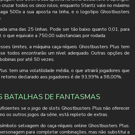
cruzar todos os cinco rolos, enquanto Stantz vale no máximo
ga 500x a sua aposta na linha, e o logotipo Ghostbusters
.
ada uma das 25 linhas. Pode ser tão baixo quanto 0,01, para
 o que equivale a 750,00 substanciais por rodada.
sses limites, a máquina caça-níqueis Ghostbusters Plus tem
ase todos encontrarão um nível adequado. Outras opções de
bobinas por até 50 vezes.
us tem uma volatilidade média, o que atrairá jogadores que
 retorno declarado aos jogadores é de 93,99% a 98,00%.
S BATALHAS DE FANTASMAS
uficientes se o jogo de slots Ghostbusters Plus não oferecer
 os outros jogos da série, está repleto de extras.
ímbolo selvagem do caça-níqueis online Ghostbusters Plus.
personagem para completar combinações, mas não substitui a